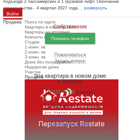
подъезде 2 пассажирских и 1 грузовой лифт. Окончание
строительства - 4 квартал 2027 года
...
развернуть
Войти
Продажа
Поиск по карте
Собственник
Квартиры в новостройках
Квартиры на вторичке
Комнаты и доли
Показать телефон
Студии
1-комн. кв
2-комн. кв
Пожаловаться
3-комн. кв
Задать вопрос
Дома без посредников
Недорогие дома
Участки
Эта квартира в новом доме
Продать
в ипотеку
От
101 772 ₽
в месяц
17 предложений от 7 банков
Рассчитать и получить
одобрение онлайн