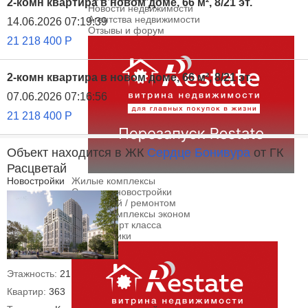
2-комн квартира в новом доме, 66 м², 8/21 эт.
Новости недвижимости
Агентства недвижимости
14.06.2026 07:19:39
Отзывы и форум
21 218 400
Р
2-комн квартира в новом доме, 66 м², 8/21 эт.
07.06.2026 07:16:56
21 218 400
Р
Объект находится в ЖК
Сердце Бонивура
от ГК
Расцветай
Новостройки
Жилые комплексы
Сданные новостройки
С отделкой / ремонтом
Жилые комплексы эконом
ЖК комфорт класса
Застройщики
Этажность:
21
Квартир:
363