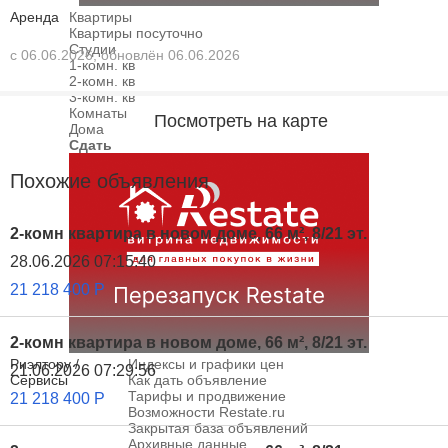
Аренда
Квартиры
Квартиры посуточно
Студии
с 06.06.2026, обновлён 06.06.2026
1-комн. кв
2-комн. кв
3-комн. кв
Комнаты
Посмотреть на карте
Дома
Сдать
Похожие объявления
2-комн квартира в новом доме, 66 м², 8/21 эт.
28.06.2026 07:15:40
21 218 400
Р
2-комн квартира в новом доме, 66 м², 8/21 эт.
Риэлтору /
Индексы и графики цен
21.06.2026 07:29:56
Сервисы
Как дать объявление
Тарифы и продвижение
21 218 400
Р
Возможности Restate.ru
Закрытая база объявлений
Архивные данные