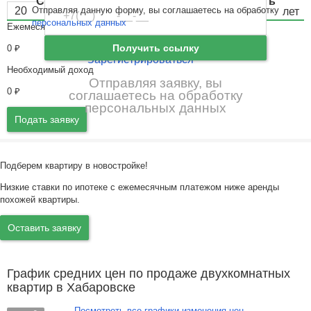
Санкт-Петербург
и
Ленинградская область
Отправляя данную форму, вы соглашаетесь на обработку
Забыли пароль
Войти
персональных данных
Ежемесячный платёж
Ещё нет аккаунта?
Получить ссылку
0
₽
Зарегистрироваться
Необходимый доход
Отправляя заявку, вы
0
₽
соглашаетесь на обработку
персональных данных
Подать заявку
Подберем квартиру в новостройке!
Низкие ставки по ипотеке с ежемесячным платежом ниже аренды
похожей квартиры.
Оставить заявку
График средних цен по продаже двухкомнатных
квартир в Хабаровске
Посмотреть все графики изменения цен