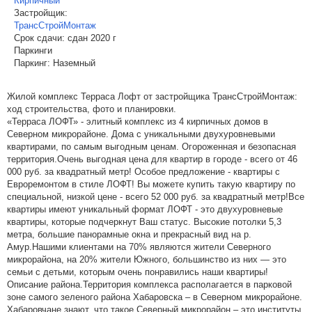
Кирпичный
Застройщик:
ТрансСтройМонтаж
Срок сдачи:
сдан 2020 г
Паркинги
Паркинг:
Наземный
Жилой комплекс Терраса Лофт от застройщика ТрансСтройМонтаж:
ход строительства, фото и планировки.
«Терраса ЛОФТ» - элитный комплекс из 4 кирпичных домов в
Северном микрорайоне. Дома с уникальными двухуровневыми
квартирами, по самым выгодным ценам. Огороженная и безопасная
территория.Очень выгодная цена для квартир в городе - всего от 46
000 руб. за квадратный метр! Особое предложение - квартиры с
Евроремонтом в стиле ЛОФТ! Вы можете купить такую квартиру по
специальной, низкой цене - всего 52 000 руб. за квадратный метр!Все
квартиры имеют уникальный формат ЛОФТ - это двухуровневые
квартиры, которые подчеркнут Ваш статус. Высокие потолки 5,3
метра, большие панорамные окна и прекрасный вид на р.
Амур.Нашими клиентами на 70% являются жители Северного
микрорайона, на 20% жители Южного, большинство из них — это
семьи с детьми, которым очень понравились наши квартиры!
Описание района.Территория комплекса располагается в парковой
зоне самого зеленого района Хабаровска – в Северном микрорайоне.
Хабаровчане знают, что такое Северный микрорайон – это институты,