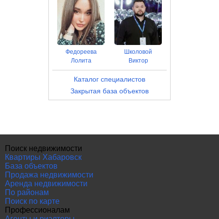
Федореева
Школовой
Лолита
Виктор
Каталог специалистов
Закрытая база объектов
Поиск недвижимости
Квартиры Хабаровск
База объектов
Продажа недвижимости
Аренда недвижимости
По районам
Поиск по карте
Профессионалам
Агенты и риэлторы