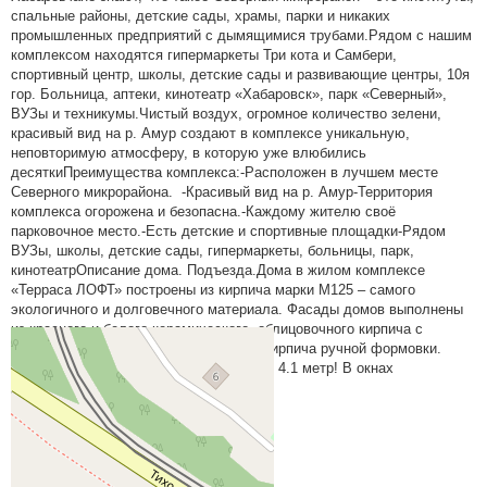
спальные районы, детские сады, храмы, парки и никаких
промышленных предприятий с дымящимися трубами.Рядом с нашим
комплексом находятся гипермаркеты Три кота и Самбери,
спортивный центр, школы, детские сады и развивающие центры, 10я
гор. Больница, аптеки, кинотеатр «Хабаровск», парк «Северный»,
ВУЗы и техникумы.Чистый воздух, огромное количество зелени,
красивый вид на р. Амур создают в комплексе уникальную,
неповторимую атмосферу, в которую уже влюбились
десяткиПреимущества комплекса:-Расположен в лучшем месте
Северного микрорайона. -Красивый вид на р. Амур-Территория
комплекса огорожена и безопасна.-Каждому жителю своё
парковочное место.-Есть детские и спортивные площадки-Рядом
ВУЗы, школы, детские сады, гипермаркеты, больницы, парк,
кинотеатрОписание дома. Подъезда.Дома в жилом комплексе
«Терраса ЛОФТ» построены из кирпича марки М125 – самого
экологичного и долговечного материала. Фасады домов выполнены
из красного и белого керамического, облицовочного кирпича с
вставками из колотого декоративного кирпича ручной формовки.
Расширенные оконные проемы высотой 4.1 метр! В окнах
используется
развернуть