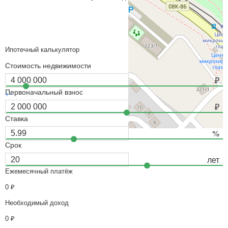
Ипотечный калькулятор
Стоимость недвижимости
Первоначальный взнос
+
−
Leaflet
| Map data ©
OpenStreetMap
contributors,
CC-BY-SA
Ставка
Срок
Ежемесячный платёж
0
₽
Необходимый доход
0
₽