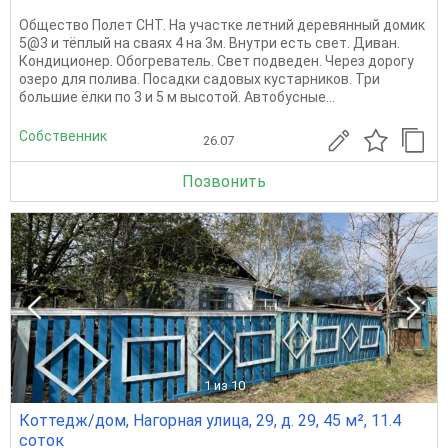
Общество Полет СНТ. На участке летний деревянный домик
5@3 и тёплый на сваях 4 на 3м. Внутри есть свет. Диван.
Кондиционер. Обогреватель. Свет подведен. Через дорогу
озеро для полива. Посадки садовых кустарников. Три
большие ёлки по 3 и 5 м высотой. Автобусные...
Собственник
26.07
Позвонить
1
из 10
Коттедж/дом, Нагорная улица, 29, д. 29, 45 м², 11.4
соток