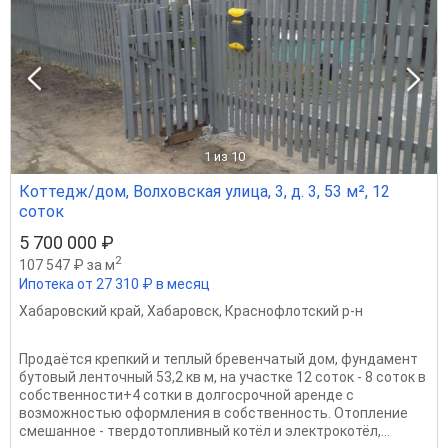
1
из 10
Коттедж/дом, Волховская улица, 3, д. 3, 53 м², 12
соток
5 700 000 ₽
2
107 547 ₽ за м
Ипотека от 27 310 ₽ в месяц
Хабаровский край
,
Хабаровск
,
Краснофлотский р-н
Продаётся крепкий и теплый бревенчатый дом, фундамент
бутовый ленточный 53,2 кв м, на участке 12 соток - 8 соток в
собственности+4 сотки в долгосрочной аренде с
возможностью оформления в собственность. Отопление
смешанное - твердотопливный котёл и электрокотёл,...