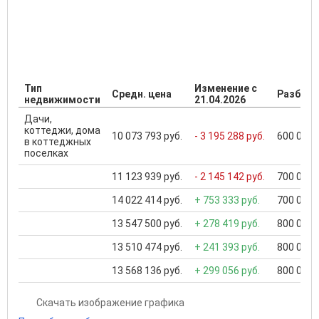
Тип
Изменение с
Средн. цена
Разброс
недвижимости
21.04.2026
Дачи,
коттеджи, дома
10 073 793 руб.
- 3 195 288 руб.
600 000 .
в коттеджных
поселках
11 123 939 руб.
- 2 145 142 руб.
700 000 .
14 022 414 руб.
+ 753 333 руб.
700 000 .
13 547 500 руб.
+ 278 419 руб.
800 000 .
13 510 474 руб.
+ 241 393 руб.
800 000 .
13 568 136 руб.
+ 299 056 руб.
800 000 .
Скачать изображение графика