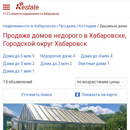
4 332 объекта недвижимости Хабаровска
Недвижимость в Хабаровске
/
Продажа
/
Коттеджи
/
Дешевые дома
Продажа домов недорого в Хабаровске,
Городской округ Хабаровск
Дома до 5 млн
5
Недорогие дачи
4
Дома до 4 млн
4
Дома до 3 млн
2
Дома до 2 млн
2
Элитные дома
1
Дома до 1 млн
1
14
объявлений
по возрастанию цены
Уточнить поиск
Показать на карте