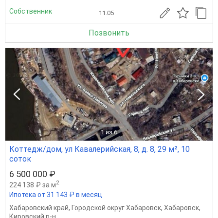
Собственник
11.05
Позвонить
1
из 6
Коттедж/дом, ул Кавалерийская, 8, д. 8, 29 м², 10
соток
6 500 000 ₽
2
224 138 ₽ за м
Ипотека от 31 143 ₽ в месяц
Хабаровский край
,
Городской округ Хабаровск
,
Хабаровск
,
Кировский р-н