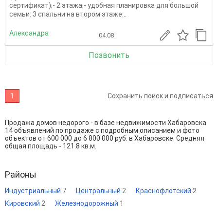
сертификат);- 2 этажа;- удобная планировка для большой
семьи: 3 спальни на втором этаже...
Александра
04.08
Позвонить
1
Сохранить поиск и подписаться
Продажа домов недорого - в базе недвижимости Хабаровска
14 объявлений по продаже с подробным описанием и фото
объектов от
600 000
до
6 800 000
руб. в Хабаровске. Средняя
общая площадь - 121.8 кв.м.
Районы
Индустриальный
7
Центральный
2
Краснофлотский
2
Кировский
2
Железнодорожный
1