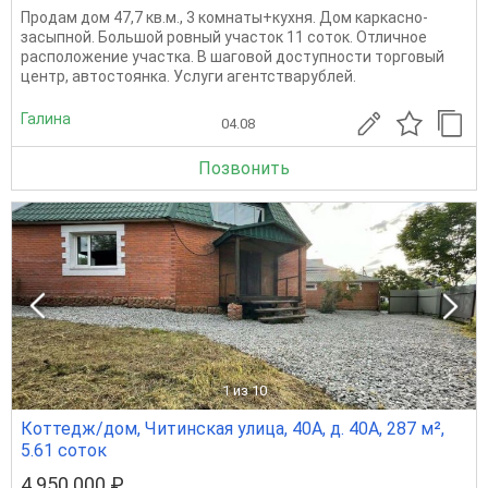
Продам дом 47,7 кв.м., 3 комнаты+кухня. Дом каркасно-
засыпной. Большой ровный участок 11 соток. Отличное
расположение участка. В шаговой доступности торговый
центр, автостоянка. Услуги агентстварублей.
Галина
04.08
Позвонить
1
из 10
Коттедж/дом, Читинская улица, 40А, д. 40А, 287 м²,
5.61 соток
4 950 000 ₽