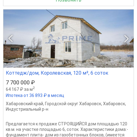
1
из 10
Коттедж/дом, Королевская, 120 м², 6 соток
7 700 000 ₽
2
64 167 ₽ за м
Ипотека от 36 893 ₽ в месяц
Хабаровский край
,
Городской округ Хабаровск
,
Хабаровск
,
Индустриальный р-н
Предлагается к продаже СТРОЯЩИЙСЯ дом площадью 120
кв.м. на участке площадью 6, соток. Характеристики дома:-
фундамент плита- дом из газобетонных блоков, (имеется