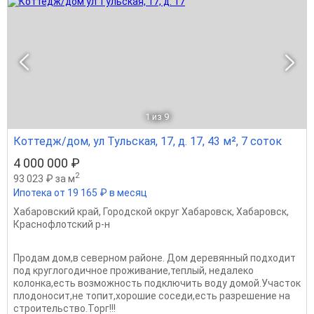
1
из 9
Коттедж/дом, ул Тульская, 17, д. 17, 43 м², 7 соток
4 000 000 ₽
2
93 023 ₽ за м
Ипотека от 19 165 ₽ в месяц
Хабаровский край
,
Городской округ Хабаровск
,
Хабаровск
,
Краснофлотский р-н
Продам дом,в северном районе. Дом деревянный подходит
под круглогодичное проживание,теплый, недалеко
колонка,есть возможность подключить воду домой.Участок
плодоносит,не топит,хорошие соседи,есть разрешение на
строительство.Торг!!!