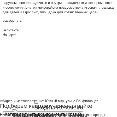
наружные внеплощадочные и внутриплощадочные инженерные сети
и сооружения.Внутри микрорайона предусмотрена игровая площадка
для детей и взрослых, площадка для хозяйственных целей.
развернуть
Вконтакте
На карте
Адрес и местоположение: Южный мкр, улица Панфиловцев
Подберем квартиру в новостройке!
Вход на Restate.ru
Оставить оценку о странице
Хотите получить все документы сразу?
Выбрать город
Низкие ставки по ипотеке с ежемесячным платежом ниже аренды
Email