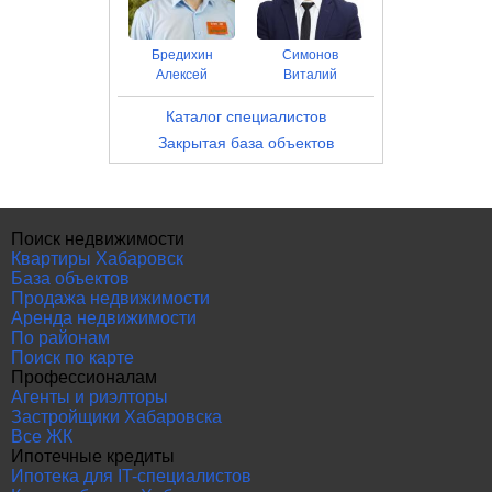
Бредихин
Симонов
Алексей
Виталий
Каталог специалистов
Закрытая база объектов
Поиск недвижимости
Квартиры Хабаровск
База объектов
Продажа недвижимости
Аренда недвижимости
По районам
Поиск по карте
Профессионалам
Агенты и риэлторы
Застройщики Хабаровска
Все ЖК
Ипотечные кредиты
Ипотека для IT-специалистов