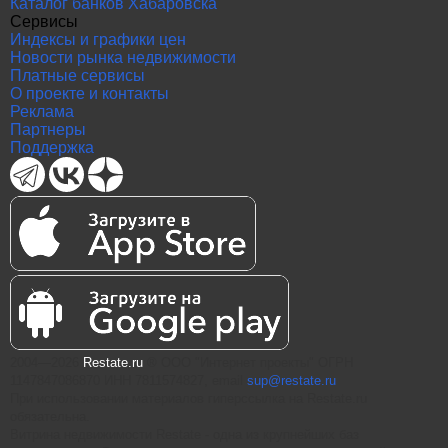
Каталог банков Хабаровска
Сервисы
Индексы и графики цен
Новости рынка недвижимости
Платные сервисы
О проекте и контакты
Реклама
Партнеры
Поддержка
2004—2026
Restate.ru
® ООО "Интернет проекты" ОГРН
1147847086870 ИНН 7811574827, email
sup@restate.ru
При использовании материалов гиперссылка на Restate.ru
обязательна.
Витрина недвижимости Restate - одна из крупнейших баз