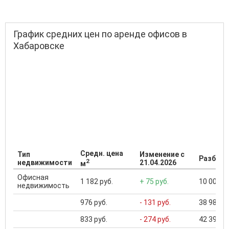
График средних цен по аренде офисов в
Хабаровске
Средн. цена
Тип
Изменение с
Разброс
2
недвижимости
21.04.2026
м
Офисная
1 182 руб.
+ 75 руб.
10 000 ..
недвижимость
976 руб.
- 131 руб.
38 983 ..
833 руб.
- 274 руб.
42 395 ..