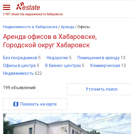
3 987 объектов недвижимости Хабаровска
Недвижимость в Хабаровске
/
Аренда
/
Офисы
Аренда офисов в Хабаровске,
Городской округ Хабаровск
Без посредников
5
Недорогие
5
Помещения в аренду
13
Офисы в центре
5
В бизнес-центрах
5
Коммерческая
13
Недвижимость
622
199
объявлений
Уточнить поиск
Показать на карте