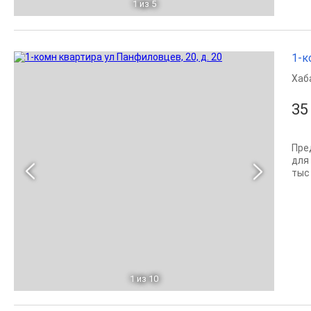
1
из 5
1-к
Хаб
35
Пре
для
тыс 
1
из 10