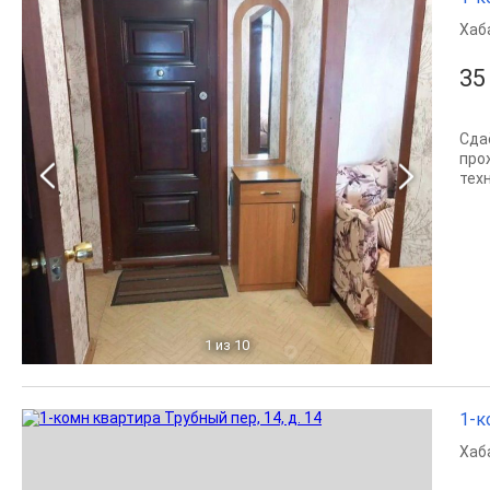
Хаб
35
Сда
про
техн
1
из 10
1-к
Хаб