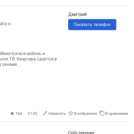
Дмитрий
й р-н
Показать телефон
 Имеется вся мебель и
ьное ТВ. Квартира сдаётся в
окнами....
164
21.05
Написать
В избранное
В сравнение
Собственник