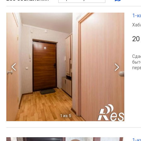
1-к
Хаб
20
Сда
быт
перв
1
из 5
1-к