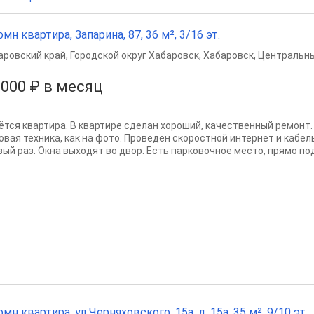
омн квартира, Запарина, 87, 36 м², 3/16 эт.
аровский край
,
Городской округ Хабаровск
,
Хабаровск
,
Центральны
 000 ₽ в месяц
ётся квартира. В квартире сделан хороший, качественный ремонт.
овая техника, как на фото. Проведен скоростной интернет и кабел
ый раз. Окна выходят во двор. Есть парковочное место, прямо под 
омн квартира, ул Черняховского, 15а, д. 15а, 35 м², 9/10 эт.