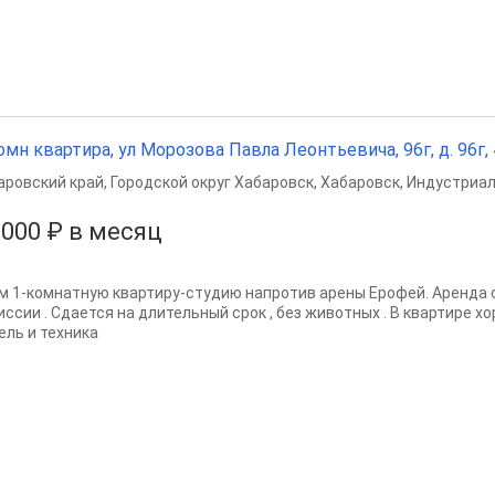
омн квартира, ул Морозова Павла Леонтьевича, 96г, д. 96г, 4
аровский край
,
Городской округ Хабаровск
,
Хабаровск
,
Индустриал
 000 ₽ в месяц
м 1-комнатную квартиру-студию напротив арены Ерофей. Аренда 
иссии . Сдается на длительный срок , без животных . В квартире х
ель и техника