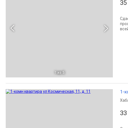
35
Сда
про
все
1
из 5
1-к
Хаб
33