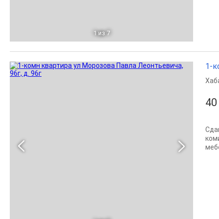
1
из 7
1-к
Хаб
40
Сда
ком
меб