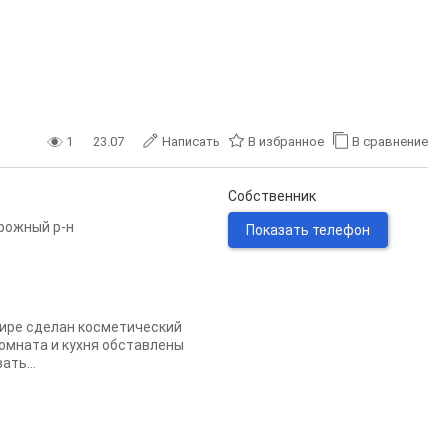
1
23.07
Написать
В избранное
В сравнение
Собственник
рожный р-н
Показать телефон
тире сделан косметический
Комната и кухня обставлены
ть...