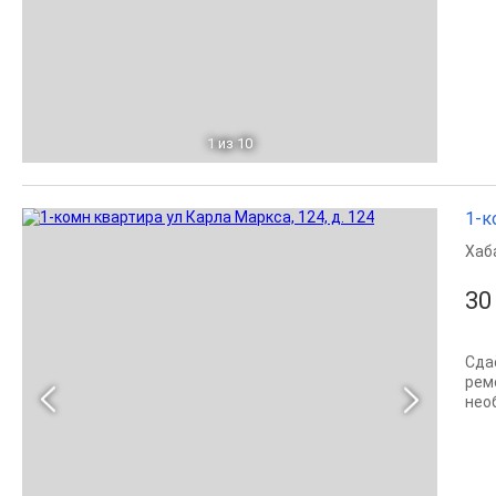
1
из 10
1-к
Хаб
30
Сда
рем
нео