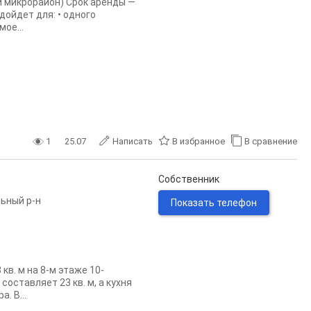
,й микрорайон) Срок аренды —
ойдет для: • одного
ое...
1
25.07
Написать
В избранное
В сравнение
Собственник
ьный р-н
Показать телефон
в. м на 8-м этаже 10-
оставляет 23 кв. м, а кухня
. В...