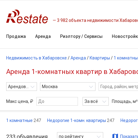
3 982 объекта недвижимости Хабаров
Продажа
Аренда
Риэлтору / Сервисы
Новостройк
Недвижимость в Хабаровске
/
Аренда
/
Квартиры
/
1 комнатны
Аренда 1-комнатных квартир в Хабаровс
Арендовать
Москва
Макс цена, ₽
За всё
Площадь,
м²
1 комнатные
247
Недорогие 1-комн. квартиры
247
Недорог
233
объявления
по рейтингу
Показать