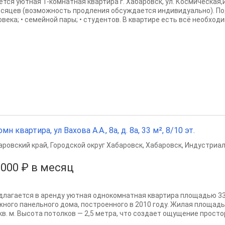
ётся уютная 1-комнатная квартира г. Хабаровск, ул. Космическая
есяцев (возможность продления обсуждается индивидуально). Под
века; • семейной пары; • студентов. В квартире есть всё необходим
омн квартира, ул Вахова А.А., 8а, д. 8а, 33 м², 8/10 эт.
аровский край
,
Городской округ Хабаровск
,
Хабаровск
,
Индустриал
 000 ₽ в месяц
длагается в аренду уютная однокомнатная квартира площадью 33 к
жного панельного дома, построенного в 2010 году. Жилая площадь с
кв. м. Высота потолков — 2,5 метра, что создает ощущение простора