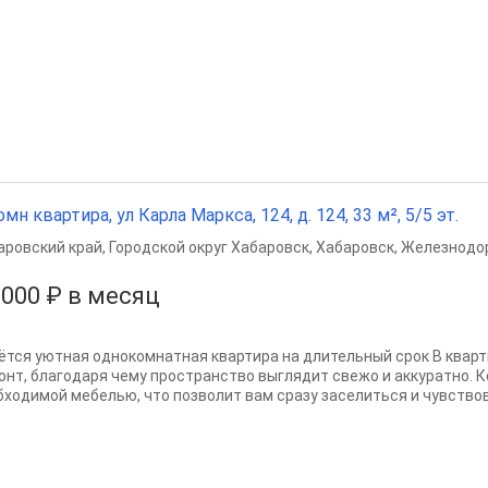
омн квартира, ул Карла Маркса, 124, д. 124, 33 м², 5/5 эт.
аровский край
,
Городской округ Хабаровск
,
Хабаровск
,
Железнодо
 000 ₽ в месяц
ётся уютная однокомнатная квартира на длительный срок В квар
онт, благодаря чему пространство выглядит свежо и аккуратно. 
бходимой мебелью, что позволит вам сразу заселиться и чувствова