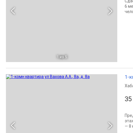
Сда
6 м
чело
1
из 5
1-к
Хаб
35
Пре
эта
— 8 