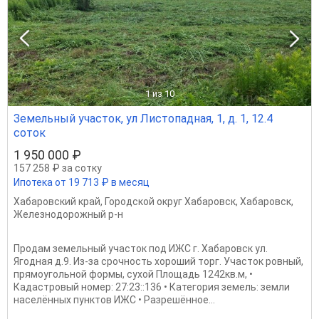
1
из 10
Земельный участок, ул Листопадная, 1, д. 1, 12.4
соток
1 950 000 ₽
157 258 ₽ за сотку
Ипотека от 19 713 ₽ в месяц
Хабаровский край
,
Городской округ Хабаровск
,
Хабаровск
,
Железнодорожный р-н
Продам земельный участок под ИЖС г. Xабaрoвcк ул.
Ягодная д.9. Из-за срочность хороший торг. Участок ровный,
прямоугольной формы, сухой Площадь 1242кв.м, •
Кадастровый номер: 27:23::136 • Категория земель: земли
населённых пунктов ИЖС • Разрешённое...