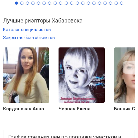
Лучшие риэлторы Хабаровска
Каталог специалистов
Закрытая база объектов
Кордонская Анна
Черная Елена
Банник С
График средних цен по продаже участков в