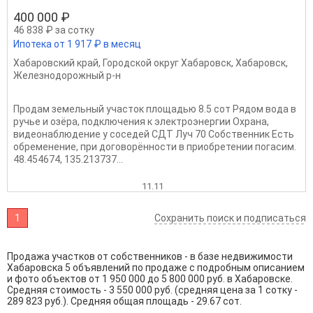
400 000 ₽
46 838 ₽ за сотку
Ипотека от 1 917 ₽ в месяц
Хабаровский край
,
Городской округ Хабаровск
,
Хабаровск
,
Железнодорожный р-н
Продам земельный участок площадью 8.5 сот Рядом вода в
ручье и озёра, подключения к электроэнергии Охрана,
видеонаблюдение у соседей СДТ Луч 70 Собственник Есть
обременение, при договорённости в приобретении погасим.
48.454674, 135.213737...
11.11
1
Сохранить поиск и подписаться
Продажа участков от собственников - в базе недвижимости
Хабаровска 5 объявлений по продаже с подробным описанием
и фото объектов от
1 950 000
до
5 800 000
руб. в Хабаровске.
Средняя стоимость - 3 550 000 руб. (средняя цена за 1 сотку -
289 823 руб.). Средняя общая площадь - 29.67 сот.